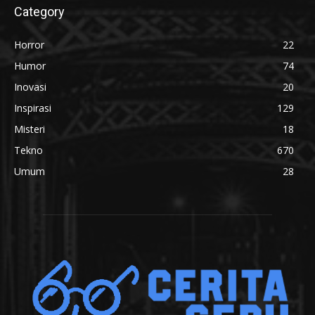
Category
Horror
22
Humor
74
Inovasi
20
Inspirasi
129
Misteri
18
Tekno
670
Umum
28