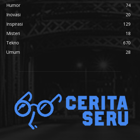
Humor
74
Inovasi
20
Inspirasi
129
Misteri
18
Tekno
670
Umum
28