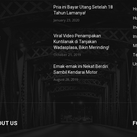
Pria ini Bayar Utang Setelah 18
H
Tahun Lamanya!
H
January 23, 2020
In
In
Viral Video Penampakan
t
Kuntilanak di Tanjakan
Mi
Wadasplasa, Bikin Merinding!
T
October 21, 2019
U
Emak-emak ini Nekat Berdiri
Sambil Kendarai Motor
August 28, 2019
OUT US
F