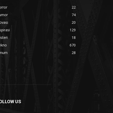
orror
22
umor
74
ovasi
20
spirasi
129
steri
18
ekno
670
mum
28
OLLOW US