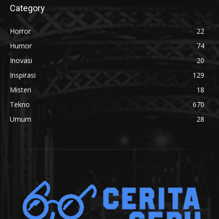
Category
Horror
22
Humor
74
Inovasi
20
Inspirasi
129
Misteri
18
Tekno
670
Umum
28