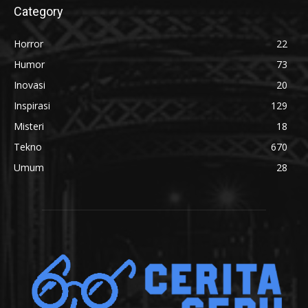
Category
Horror
22
Humor
73
Inovasi
20
Inspirasi
129
Misteri
18
Tekno
670
Umum
28