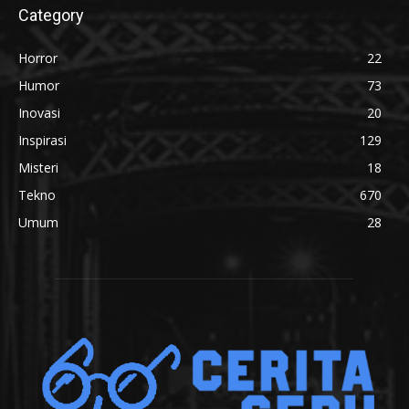
Category
Horror
22
Humor
73
Inovasi
20
Inspirasi
129
Misteri
18
Tekno
670
Umum
28