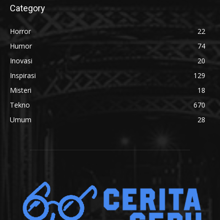
Category
Horror
22
Humor
74
Inovasi
20
Inspirasi
129
Misteri
18
Tekno
670
Umum
28