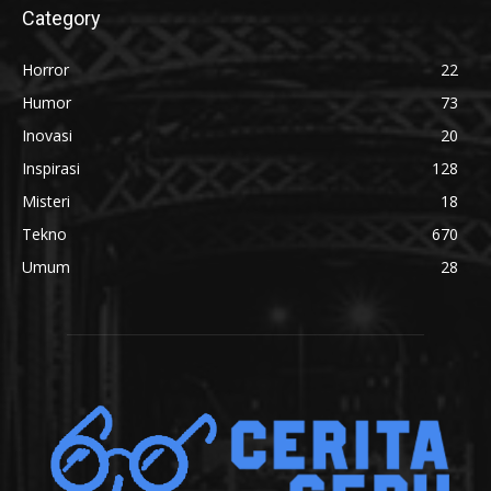
Category
Horror
22
Humor
73
Inovasi
20
Inspirasi
128
Misteri
18
Tekno
670
Umum
28