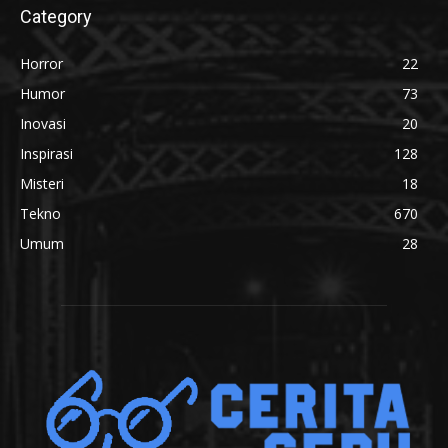
Category
Horror
22
Humor
73
Inovasi
20
Inspirasi
128
Misteri
18
Tekno
670
Umum
28