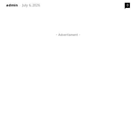
admin
-
July 6, 2026
0
- Advertisment -