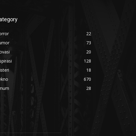
ategory
orror
22
umor
73
ovasi
20
spirasi
128
steri
18
ekno
670
mum
28