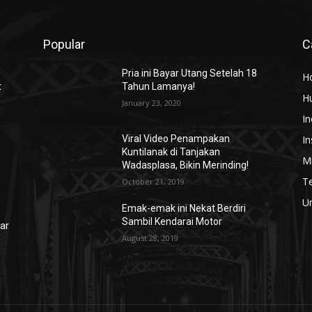
Popular
C
Pria ini Bayar Utang Setelah 18
H
t
Tahun Lamanya!
H
January 23, 2020
In
In
Viral Video Penampakan
Kuntilanak di Tanjakan
a
Mi
Wadasplasa, Bikin Merinding!
T
October 21, 2019
U
Emak-emak ini Nekat Berdiri
Sambil Kendarai Motor
sar
August 28, 2019