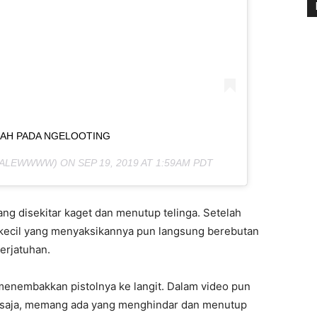
AH PADA NGELOOTING
ALEWWWW) ON
SEP 19, 2019 AT 1:59AM PDT
ng disekitar kaget dan menutup telinga. Setelah
 kecil yang menyaksikannya pun langsung berebutan
erjatuhan.
menembakkan pistolnya ke langit. Dalam video pun
asa saja, memang ada yang menghindar dan menutup