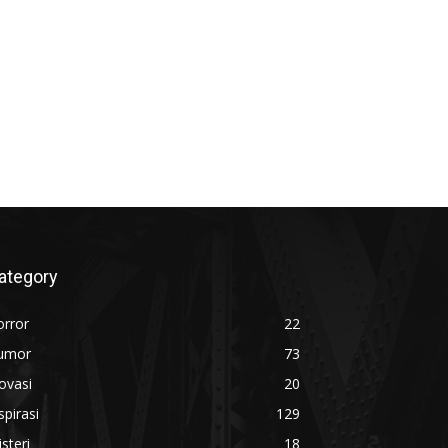
ategory
orror
22
umor
73
ovasi
20
spirasi
129
steri
18