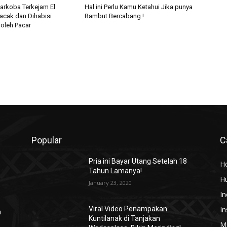
Narkoba Terkejam El
Hal ini Perlu Kamu Ketahui Jika punya
acak dan Dihabisi
Rambut Bercabang !
oleh Pacar
Popular
C
Pria ini Bayar Utang Setelah 18
H
Tahun Lamanya!
H
January 23, 2020
In
In
Viral Video Penampakan
a
Kuntilanak di Tanjakan
Mi