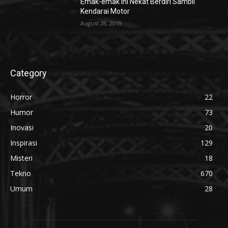
Emak-emak ini Nekat Berdiri Sambil
Kendarai Motor
August 28, 2019
Category
Horror
22
Humor
73
Inovasi
20
Inspirasi
129
Misteri
18
Tekno
670
Umum
28