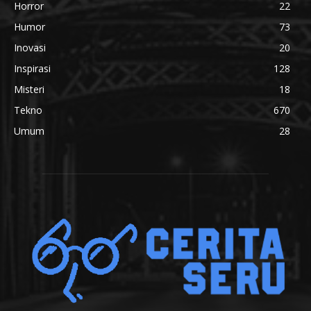
Horror
22
Humor
73
Inovasi
20
Inspirasi
128
Misteri
18
Tekno
670
Umum
28