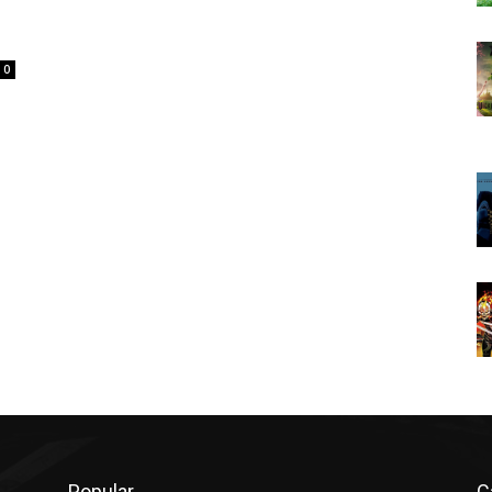
0
Popular
C