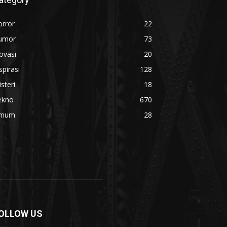
orror
22
umor
73
ovasi
20
spirasi
128
steri
18
ekno
670
mum
28
OLLOW US