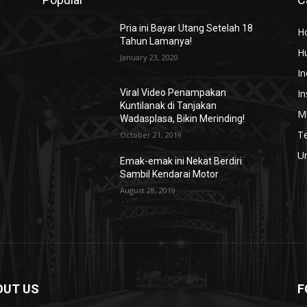
k
Pria ini Bayar Utang Setelah 18
H
Tahun Lamanya!
H
January 23, 2020
In
In
Viral Video Penampakan
Kuntilanak di Tanjakan
Mi
Wadasplasa, Bikin Merinding!
T
October 21, 2019
U
Emak-emak ini Nekat Berdiri
Sambil Kendarai Motor
i
August 28, 2019
OUT US
F