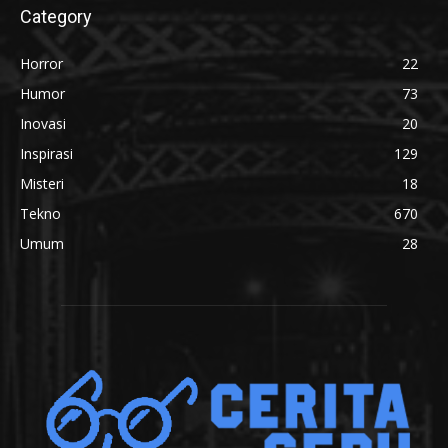
Category
Horror
22
Humor
73
Inovasi
20
Inspirasi
129
Misteri
18
Tekno
670
Umum
28