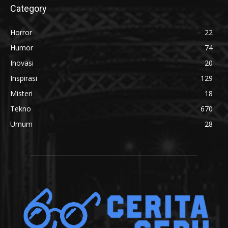
Category
Horror
22
Humor
74
Inovasi
20
Inspirasi
129
Misteri
18
Tekno
670
Umum
28