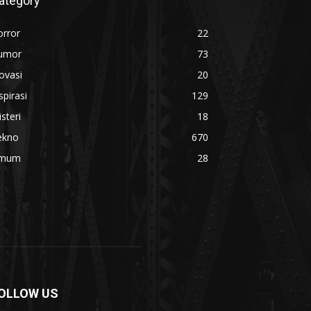
ategory
orror
22
umor
73
ovasi
20
spirasi
129
steri
18
ekno
670
mum
28
OLLOW US