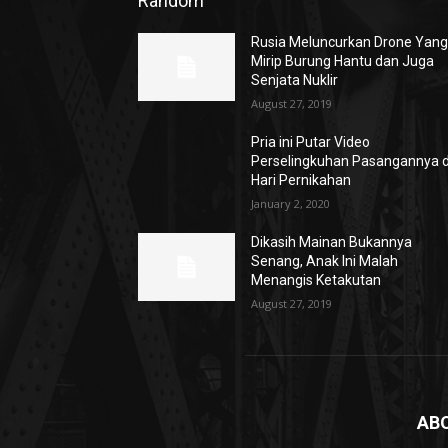
Random
Rusia Meluncurkan Drone Yan
Mirip Burung Hantu dan Juga
Senjata Nuklir
August 27, 2019
Pria ini Putar Video
Perselingkuhan Pasangannya d
Hari Pernikahan
January 2, 2020
Dikasih Mainan Bukannya
Senang, Anak Ini Malah
Menangis Ketakutan
August 27, 2019
AB