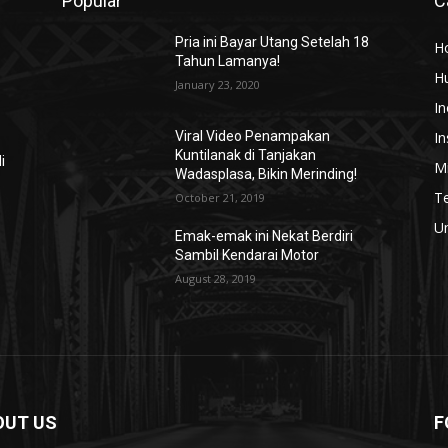
Popular
C
g
Pria ini Bayar Utang Setelah 18
H
Tahun Lamanya!
H
January 23, 2020
In
In
Viral Video Penampakan
Kuntilanak di Tanjakan
i
Mi
Wadasplasa, Bikin Merinding!
T
October 21, 2019
U
Emak-emak ini Nekat Berdiri
Sambil Kendarai Motor
August 28, 2019
OUT US
F