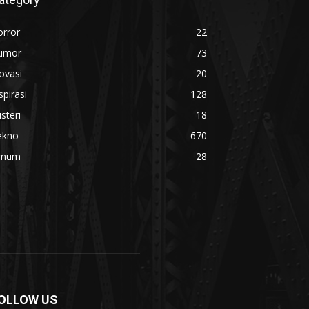
orror
22
umor
73
ovasi
20
spirasi
128
steri
18
ekno
670
mum
28
OLLOW US