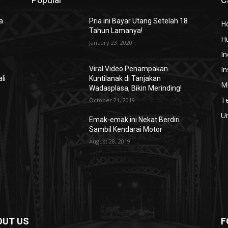
a
Pria ini Bayar Utang Setelah 18
H
Tahun Lamanya!
H
January 23, 2020
In
In
Viral Video Penampakan
li
Kuntilanak di Tanjakan
Mi
Wadasplasa, Bikin Merinding!
T
October 21, 2019
U
Emak-emak ini Nekat Berdiri
Sambil Kendarai Motor
August 28, 2019
OUT US
F