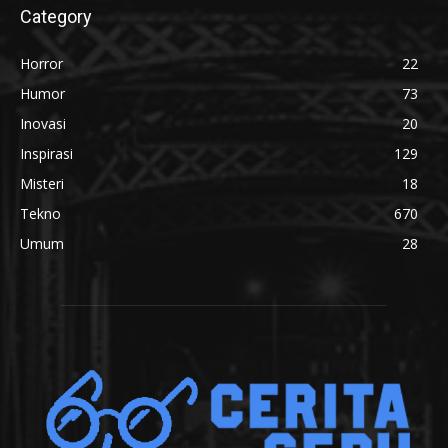
Category
Horror
22
Humor
73
Inovasi
20
Inspirasi
129
Misteri
18
Tekno
670
Umum
28