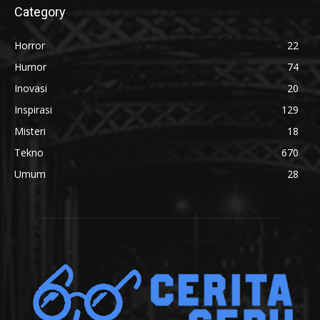
Category
Horror
22
Humor
74
Inovasi
20
Inspirasi
129
Misteri
18
Tekno
670
Umum
28