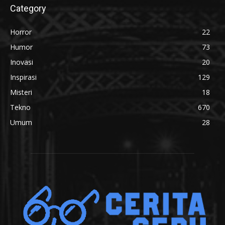
Category
Horror
22
Humor
73
Inovasi
20
Inspirasi
129
Misteri
18
Tekno
670
Umum
28