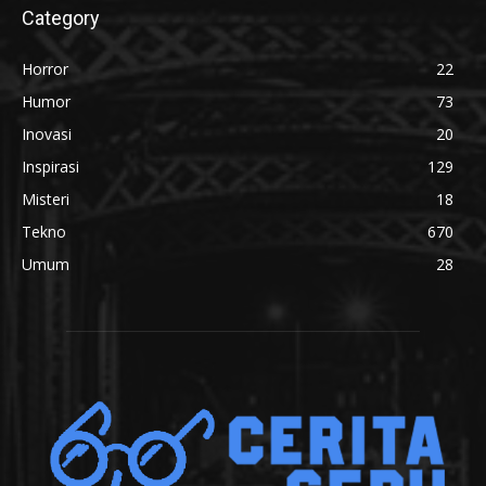
Category
Horror
22
Humor
73
Inovasi
20
Inspirasi
129
Misteri
18
Tekno
670
Umum
28