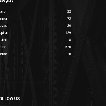
ategory
orror
22
umor
73
ovasi
20
spirasi
129
steri
18
ekno
670
mum
28
OLLOW US