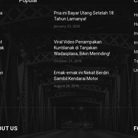
Popular
C
ya
Pria ini Bayar Utang Setelah 18
H
Tahun Lamanya!
H
January 23, 2020
In
In
at
Viral Video Penampakan
ak
Kuntilanak di Tanjakan
Mi
Wadasplasa, Bikin Merinding!
T
October 21, 2019
U
an
Emak-emak ini Nekat Berdiri
Sambil Kendarai Motor
August 28, 2019
OUT US
F