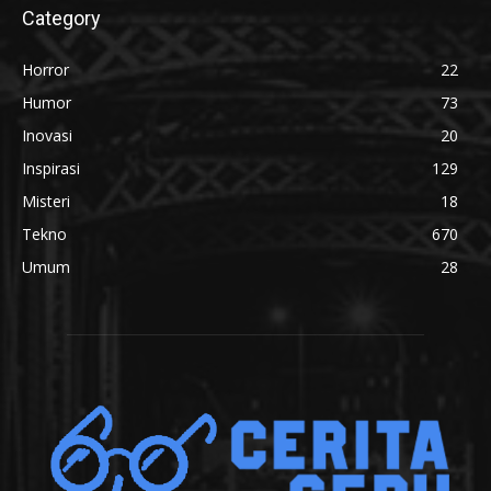
Category
Horror
22
Humor
73
Inovasi
20
Inspirasi
129
Misteri
18
Tekno
670
Umum
28