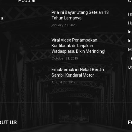
Popular
C
Pria ini Bayar Utang Setelah 18
H
ya
Tahun Lamanya!
H
January 23, 2020
In
In
Viral Video Penampakan
Kuntilanak di Tanjakan
Mi
Wadasplasa, Bikin Merinding!
T
October 21, 2019
U
Emak-emak ini Nekat Berdiri
Sambil Kendarai Motor
August 28, 2019
OUT US
F