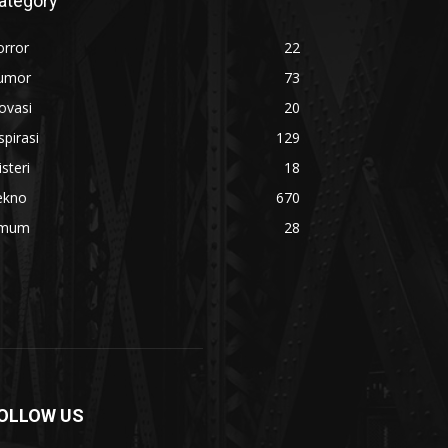
ategory
orror
22
umor
73
ovasi
20
spirasi
129
steri
18
ekno
670
mum
28
OLLOW US