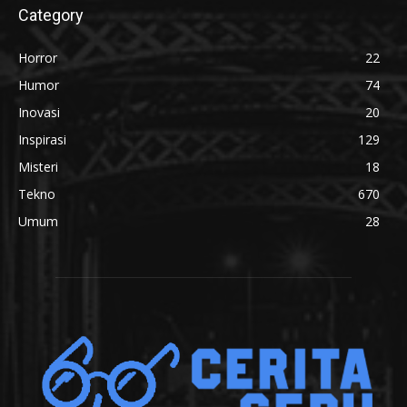
Category
Horror
22
Humor
74
Inovasi
20
Inspirasi
129
Misteri
18
Tekno
670
Umum
28