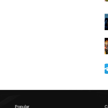
Popular
C