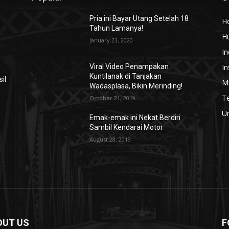
Pria ini Bayar Utang Setelah 18
H
Tahun Lamanya!
H
January 23, 2020
In
In
Viral Video Penampakan
Kuntilanak di Tanjakan
il
Mi
Wadasplasa, Bikin Merinding!
T
October 21, 2019
U
Emak-emak ini Nekat Berdiri
Sambil Kendarai Motor
August 28, 2019
OUT US
F