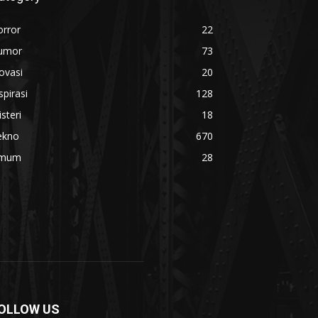
orror
22
umor
73
ovasi
20
spirasi
128
steri
18
ekno
670
mum
28
OLLOW US