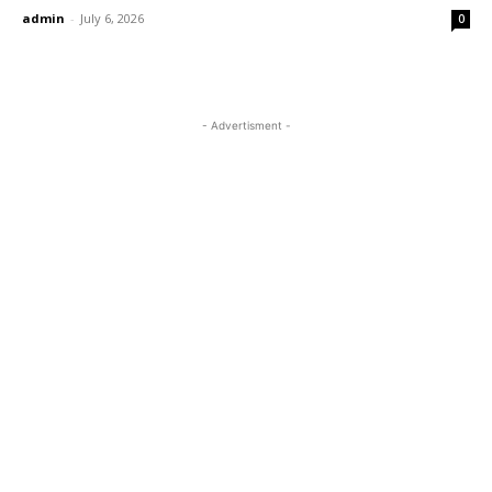
admin
-
July 6, 2026
0
- Advertisment -