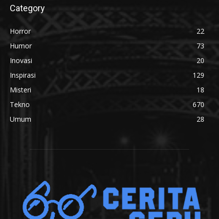
Category
Horror
22
Humor
73
Inovasi
20
Inspirasi
129
Misteri
18
Tekno
670
Umum
28