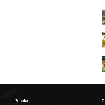
Popular
C