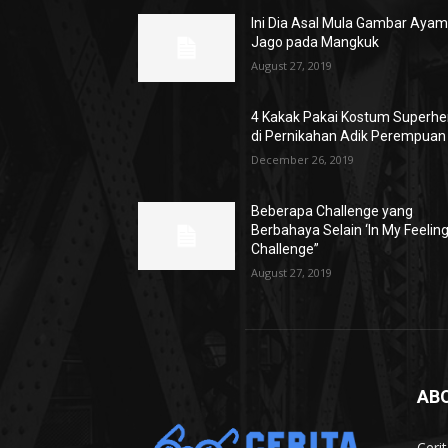
Ini Dia Asal Mula Gambar Aya
Jago pada Mangkuk
August 27, 2019
4 Kakak Pakai Kostum Superhe
di Pernikahan Adik Perempuan
December 26, 2019
Beberapa Challenge yang
Berbahaya Selain ‘In My Feelin
Challenge”
August 27, 2019
AB
Ceri