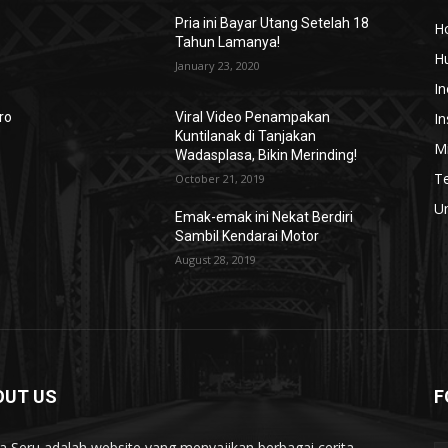
m
Pria ini Bayar Utang Setelah 18
H
Tahun Lamanya!
H
January 23, 2020
In
In
ro
Viral Video Penampakan
Kuntilanak di Tanjakan
Mi
Wadasplasa, Bikin Merinding!
T
October 21, 2019
U
Emak-emak ini Nekat Berdiri
g
Sambil Kendarai Motor
August 28, 2019
OUT US
F
ta Seru adalah website yang menyajikan berbagai cerita