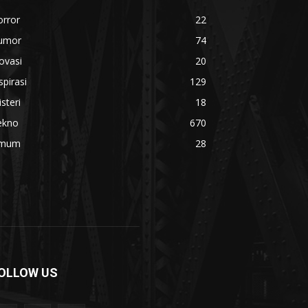
orror
22
umor
74
ovasi
20
spirasi
129
steri
18
ekno
670
mum
28
OLLOW US