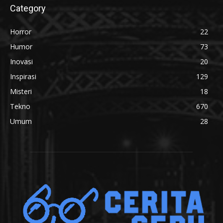
Category
Horror
22
Humor
73
Inovasi
20
Inspirasi
129
Misteri
18
Tekno
670
Umum
28