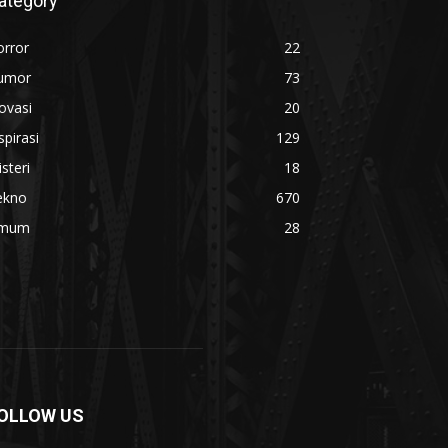
ategory
orror
22
umor
73
ovasi
20
spirasi
129
steri
18
ekno
670
mum
28
OLLOW US