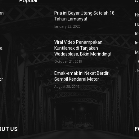
Popular
C
an
Pria ini Bayar Utang Setelah 18
H
Tahun Lamanya!
H
January 23, 2020
In
In
Viral Video Penampakan
ta
Kuntilanak di Tanjakan
Mi
Wadasplasa, Bikin Merinding!
T
October 21, 2019
U
Emak-emak ini Nekat Berdiri
or
Sambil Kendarai Motor
August 28, 2019
OUT US
F