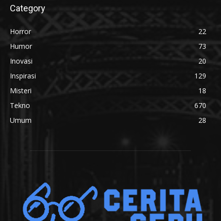
Category
Horror
22
Humor
73
Inovasi
20
Inspirasi
129
Misteri
18
Tekno
670
Umum
28