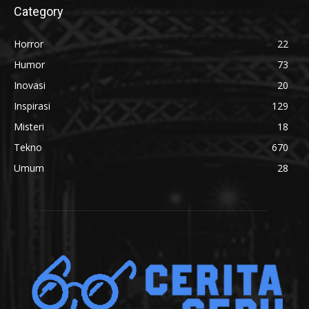
Category
Horror
22
Humor
73
Inovasi
20
Inspirasi
129
Misteri
18
Tekno
670
Umum
28