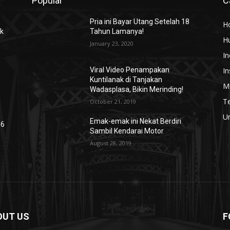
Popular
C
Pria ini Bayar Utang Setelah 18
H
uk
Tahun Lamanya!
H
January 23, 2020
In
In
Viral Video Penampakan
Kuntilanak di Tanjakan
Mi
Wadasplasa, Bikin Merinding!
T
October 21, 2019
U
Emak-emak ini Nekat Berdiri
 6
Sambil Kendarai Motor
August 28, 2019
OUT US
F