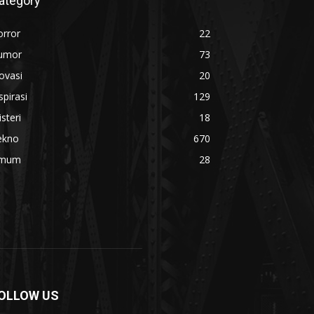
ategory
orror
22
umor
73
ovasi
20
spirasi
129
steri
18
ekno
670
mum
28
OLLOW US