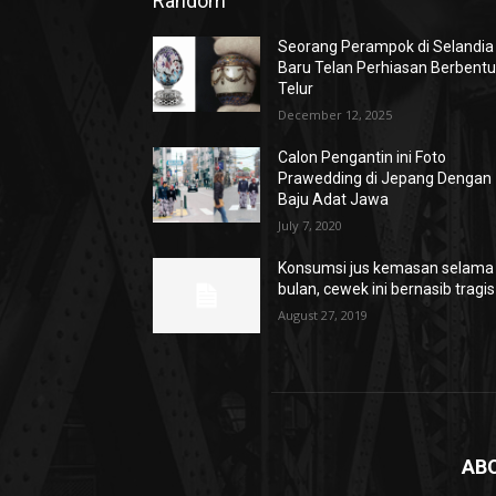
Random
Seorang Perampok di Selandia
Baru Telan Perhiasan Berbent
Telur
December 12, 2025
Calon Pengantin ini Foto
Prawedding di Jepang Dengan
Baju Adat Jawa
July 7, 2020
Konsumsi jus kemasan selama
bulan, cewek ini bernasib tragis
August 27, 2019
AB