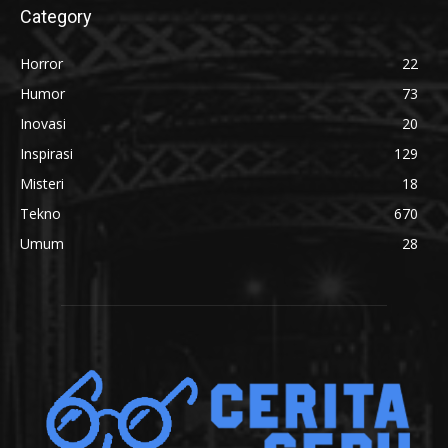
Category
Horror
22
Humor
73
Inovasi
20
Inspirasi
129
Misteri
18
Tekno
670
Umum
28