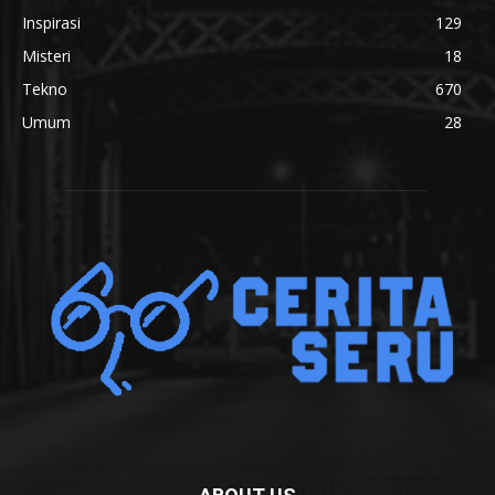
Inspirasi
129
Misteri
18
Tekno
670
Umum
28