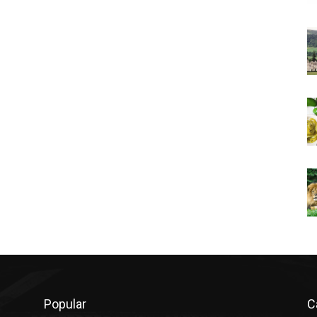
Popular
C