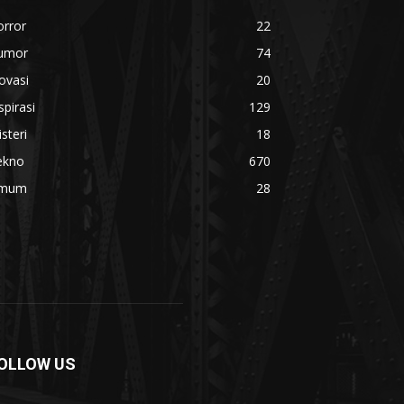
orror
22
umor
74
ovasi
20
spirasi
129
steri
18
ekno
670
mum
28
OLLOW US