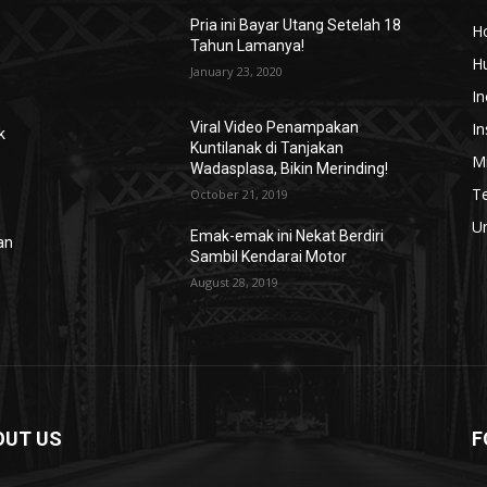
Pria ini Bayar Utang Setelah 18
H
Tahun Lamanya!
H
January 23, 2020
In
In
Viral Video Penampakan
k
Kuntilanak di Tanjakan
Mi
Wadasplasa, Bikin Merinding!
T
October 21, 2019
U
Emak-emak ini Nekat Berdiri
an
Sambil Kendarai Motor
August 28, 2019
OUT US
F