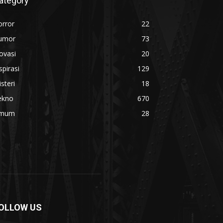
ategory
orror
22
umor
73
ovasi
20
spirasi
129
steri
18
ekno
670
mum
28
OLLOW US