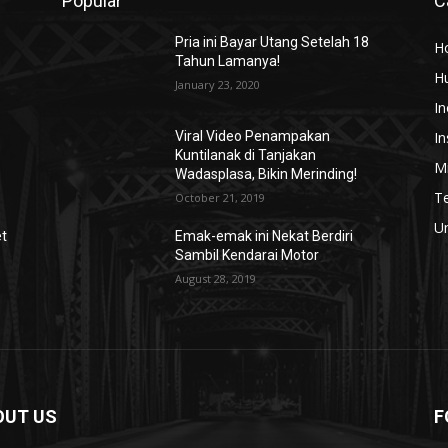
Popular
C
Pria ini Bayar Utang Setelah 18
H
Tahun Lamanya!
H
January 23, 2020
In
In
Viral Video Penampakan
Kuntilanak di Tanjakan
Mi
Wadasplasa, Bikin Merinding!
T
October 21, 2019
U
et
Emak-emak ini Nekat Berdiri
Sambil Kendarai Motor
August 28, 2019
OUT US
F