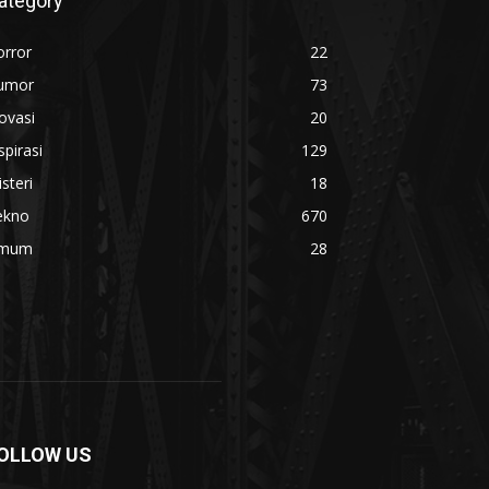
ategory
orror
22
umor
73
ovasi
20
spirasi
129
steri
18
ekno
670
mum
28
OLLOW US