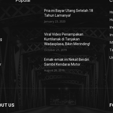
Popular
C
Pria ini Bayar Utang Setelah 18
H
Tahun Lamanya!
H
January 23, 2020
In
In
Viral Video Penampakan
ng
Kuntilanak di Tanjakan
Mi
Wadasplasa, Bikin Merinding!
T
October 21, 2019
U
Emak-emak ini Nekat Berdiri
r
Sambil Kendarai Motor
August 28, 2019
OUT US
F