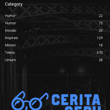
Category
Horror
22
Humor
73
Inovasi
20
Inspirasi
129
Misteri
18
Tekno
670
Umum
28