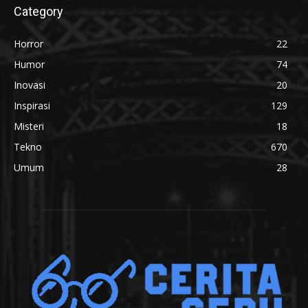
Category
Horror
22
Humor
74
Inovasi
20
Inspirasi
129
Misteri
18
Tekno
670
Umum
28