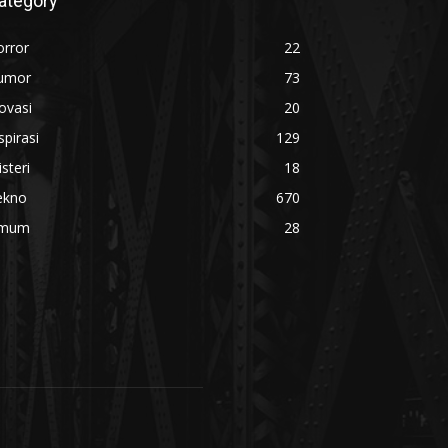
ategory
orror
22
umor
73
ovasi
20
spirasi
129
steri
18
ekno
670
mum
28