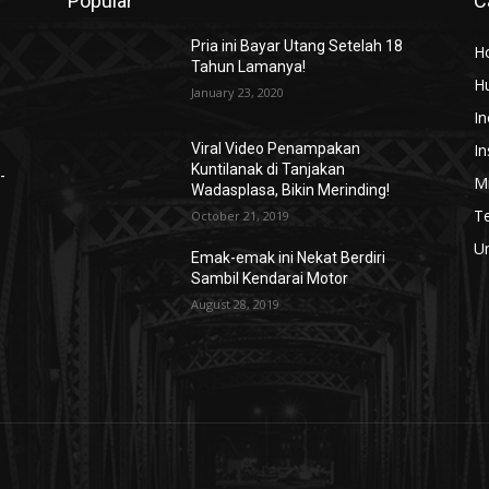
Popular
C
Pria ini Bayar Utang Setelah 18
H
Tahun Lamanya!
H
January 23, 2020
In
In
Viral Video Penampakan
Kuntilanak di Tanjakan
-
Mi
Wadasplasa, Bikin Merinding!
T
October 21, 2019
U
Emak-emak ini Nekat Berdiri
Sambil Kendarai Motor
August 28, 2019