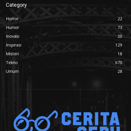
Category
Horror
22
Humor
73
Inovasi
20
Inspirasi
129
Misteri
18
Tekno
670
Umum
28