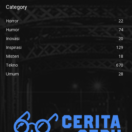
Category
Horror
22
Humor
74
Inovasi
20
Inspirasi
129
Misteri
18
Tekno
670
Umum
28