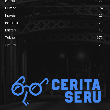
Horror
22
Humor
74
Inovasi
20
Inspirasi
129
Misteri
18
Tekno
670
Umum
28