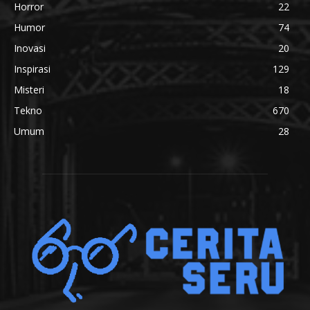
Horror
22
Humor
74
Inovasi
20
Inspirasi
129
Misteri
18
Tekno
670
Umum
28