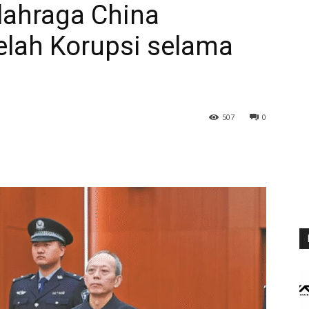
lahraga China
elah Korupsi selama
507
0