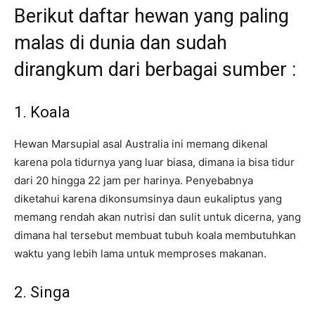
Berikut daftar hewan yang paling
malas di dunia dan sudah
dirangkum dari berbagai sumber :
1. Koala
Hewan Marsupial asal Australia ini memang dikenal
karena pola tidurnya yang luar biasa, dimana ia bisa tidur
dari 20 hingga 22 jam per harinya. Penyebabnya
diketahui karena dikonsumsinya daun eukaliptus yang
memang rendah akan nutrisi dan sulit untuk dicerna, yang
dimana hal tersebut membuat tubuh koala membutuhkan
waktu yang lebih lama untuk memproses makanan.
2. Singa