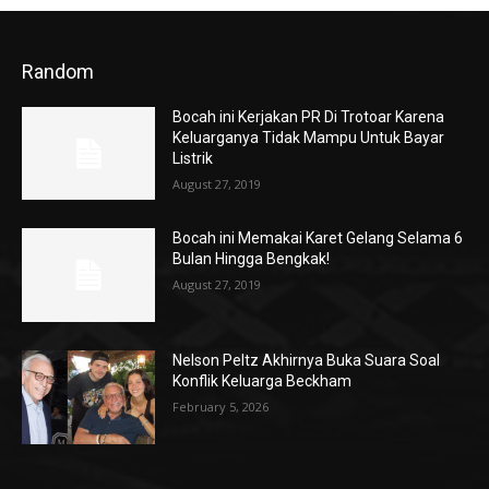
Random
Bocah ini Kerjakan PR Di Trotoar Karena
Keluarganya Tidak Mampu Untuk Bayar
Listrik
August 27, 2019
Bocah ini Memakai Karet Gelang Selama 6
Bulan Hingga Bengkak!
August 27, 2019
Nelson Peltz Akhirnya Buka Suara Soal
Konflik Keluarga Beckham
February 5, 2026