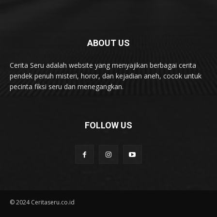
ABOUT US
Cerita Seru adalah website yang menyajikan berbagai cerita
pendek penuh misteri, horor, dan kejadian aneh, cocok untuk
pecinta fiksi seru dan menegangkan.
FOLLOW US
© 2024 Ceritaseru.co.id