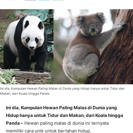
Ini dia, Kumpulan Hewan Paling Malas di Dunia yang Hidup hanya untuk Tidur dan
Makan, dari Koala hingga Panda
Ini dia, Kumpulan Hewan Paling Malas di Dunia yang
Hidup hanya untuk Tidur dan Makan, dari Koala hingga
Panda –
Hewan paling malas di dunia ini ternyata
memiliki cara unik untuk bertahan hidup.