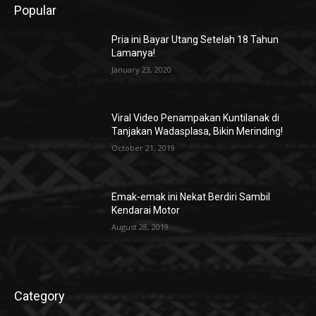
Popular
Pria ini Bayar Utang Setelah 18 Tahun
Lamanya!
January 23, 2020
Viral Video Penampakan Kuntilanak di
Tanjakan Wadasplasa, Bikin Merinding!
October 21, 2019
Emak-emak ini Nekat Berdiri Sambil
Kendarai Motor
August 28, 2019
Category