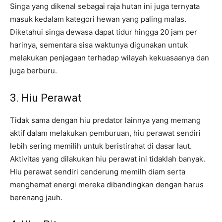
Singa yang dikenal sebagai raja hutan ini juga ternyata
masuk kedalam kategori hewan yang paling malas.
Diketahui singa dewasa dapat tidur hingga 20 jam per
harinya, sementara sisa waktunya digunakan untuk
melakukan penjagaan terhadap wilayah kekuasaanya dan
juga berburu.
3. Hiu Perawat
Tidak sama dengan hiu predator lainnya yang memang
aktif dalam melakukan pemburuan, hiu perawat sendiri
lebih sering memilih untuk beristirahat di dasar laut.
Aktivitas yang dilakukan hiu perawat ini tidaklah banyak.
Hiu perawat sendiri cenderung memilh diam serta
menghemat energi mereka dibandingkan dengan harus
berenang jauh.