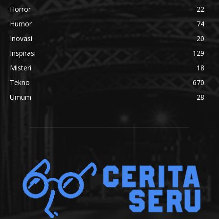
Horror
22
Humor
74
Inovasi
20
Inspirasi
129
Misteri
18
Tekno
670
Umum
28